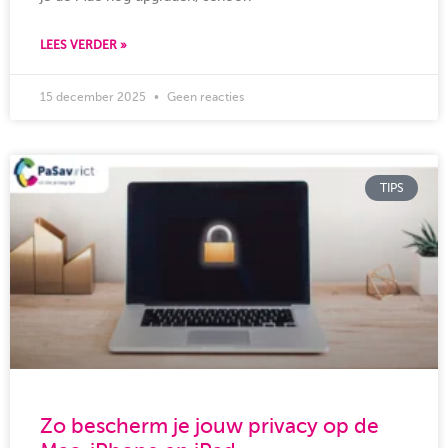
LEES VERDER »
15 december 2025
Geen reacties
TIPS
Zo bescherm je jouw privacy op de