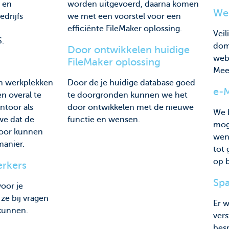
, en
worden uitgevoerd, daarna komen
Web
edrijfs
we met een voorstel voor een
efficiënte FileMaker oplossing.
Veil
.
dom
Door ontwikkelen huidige
webs
FileMaker oplossing
Meer
an werkplekken
Door de je huidige database goed
e-M
 en overal te
te doorgronden kunnen we het
ntoor als
door ontwikkelen met de nieuwe
We 
we dat de
functie en wensen.
moge
door kunnen
wens
manier.
tot
op 
rkers
Spa
oor je
ze bij vragen
Er 
kunnen.
vers
besp