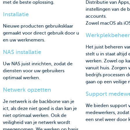
Distributie van Apps
met de beste oplossing.
instellingen van de b
Installatie
accounts.
Zowel macOS als iOS
Nieuwe producten gebruiksklaar
gemaakt voor direct gebruik door u
Werkplekbeheer
en uw werknemers.
Het juist beheren v
NAS installatie
stelt u in staat altijd
werken. Zowel op ka
Uw NAS juist inrichten, zodat de
vanuit huis. Zorgen 
diensten voor uw gebruikers
bedrijfs processen 
optimaal werken.
gaan op een veilige 
Netwerk opzetten
Support medewe
Je netwerk is de backbone van je
We bieden support v
ict, als deze niet goed is dan kan je
medewerkers, zodat 
niet optimaal werken. Ook de
een snel weer door 
veiligheid van je netwerk wordt
meegenomen. We werken op basis