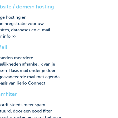
site / domein hosting
ige hosting en
einregistratie voor uw
ites, databases en e-mail.
 info >>
ail
bieden meerdere
lijkheden afhankelijk van je
en. Basis mail onder je doen
 geavanceerde mail met agenda
basis van Kerio Connect
mfilter
wordt steeds meer spam
tuurd, door een goed filter
aart u kosten en zorgt het voor