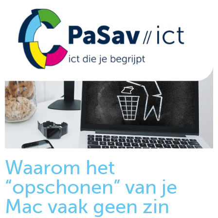
Waarom het
“opschonen” van je
Mac vaak geen zin