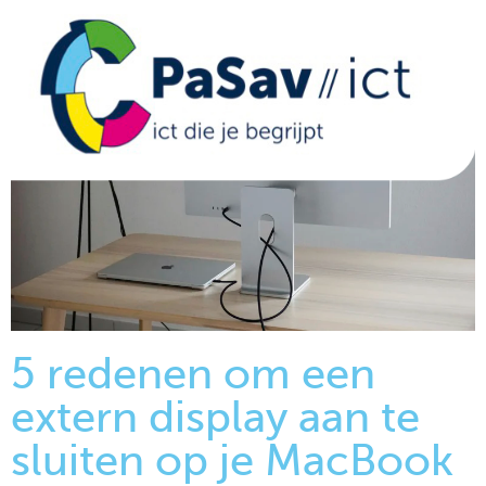
5 redenen om een
extern display aan te
sluiten op je MacBook