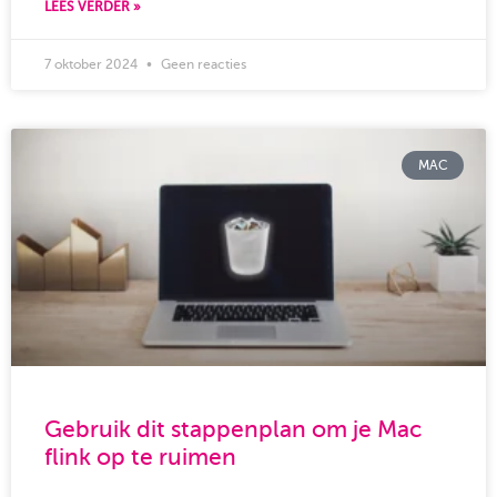
LEES VERDER »
7 oktober 2024
Geen reacties
MAC
Gebruik dit stappenplan om je Mac
flink op te ruimen